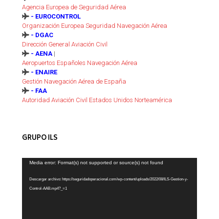
Agencia Europea de Seguridad Aérea
- EUROCONTROL
Organización Europea Seguridad Navegación Aérea
- DGAC
Dirección General Aviación Civil
- AENA
|
Aeropuertos Españoles Navegación Aérea
- ENAIRE
Gestión Navegación Aérea de España
- FAA
Autoridad Aviación Civil Estados Unidos Norteamérica
GRUPO ILS
Reproductor
Media error: Format(s) not supported or source(s) not found
de
Descargar archivo: https://seguridadoperacional.com/wp-content/uploads/2022/08/ILS-Gestion-y-
vídeo
Control-AAB.mp4?_=1