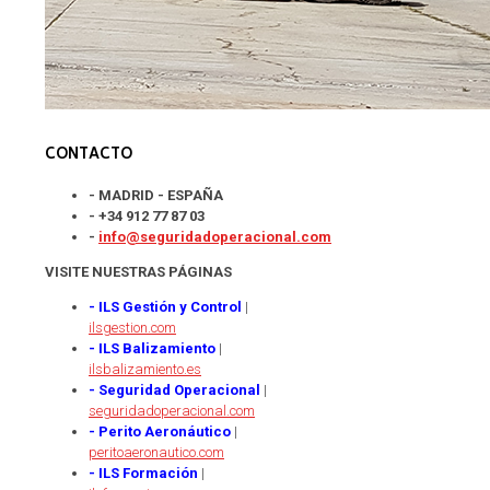
CONTACTO
- MADRID - ESPAÑA
- +34 912 77 87 03
-
info@seguridadoperacional.com
VISITE NUESTRAS PÁGINAS
- ILS Gestión y Control
|
ilsgestion.com
- ILS Balizamiento
|
ilsbalizamiento.es
- Seguridad Operacional
|
seguridadoperacional.com
- Perito Aeronáutico
|
peritoaeronautico.com
- ILS Formación
|